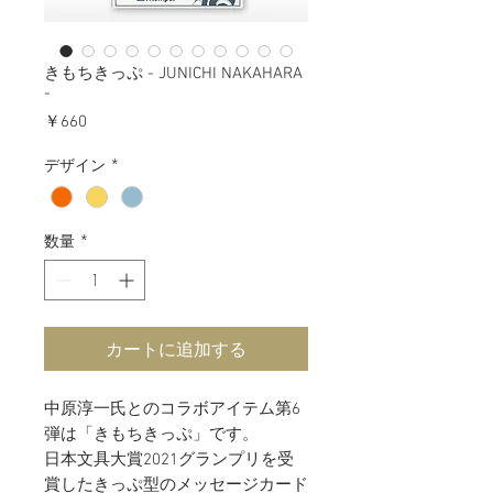
きもちきっぷ - JUNICHI NAKAHARA
-
価
￥660
格
デザイン
*
数量
*
カートに追加する
中原淳一氏とのコラボアイテム第6
弾
は「きもちきっぷ」です。
日本文具大賞2021グランプリを受
賞した
きっぷ型のメッセージカード