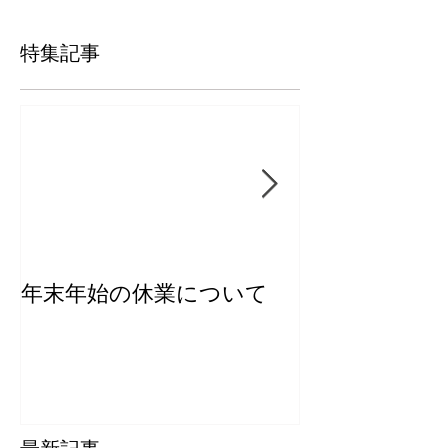
特集記事
年末年始の休業について
【新商品】き
ー2026