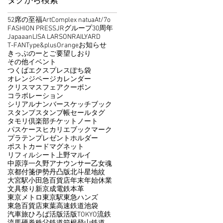
タグから検索
52席の至福
ArtComplex natua
At/7o
FASHION PRESS
JRグループ30周年
Japaaan
LISA LARSON
RAILYARD
T-FAN
Type&
plusOrange
お知らせ
きっぷのーと
ご要望
しおり
その他イベント
つくばエクスプレス
ぽち袋
オレンジページ
カレンダー
クリスマスフェア
クーポン
コラボレーション
シリアルナンバー
スケッチブック
スタンプ
スタンプ帳
セール
タグ
タモリ倶楽部
チケット
ノート
パスケース
ヒカリエ
ブックマーク
プラテン
プレゼント
ホルダー
ポストカード
マグネット
リフィルシート
上野マルイ
中原淳一
久野アナウンサー
乙女魂
京都
付箋
伊勢丹
凸版
北斗星
地紋
大宮駅
小田急百貨店
年末年始休業
文具祭り
新京成電鉄
本革
東京メトロ
東京駅
東急ハンズ
東急百貨店
東葉高速鉄道
池袋
汽車旅ひろば
活版
活版TOKYO
流鉄