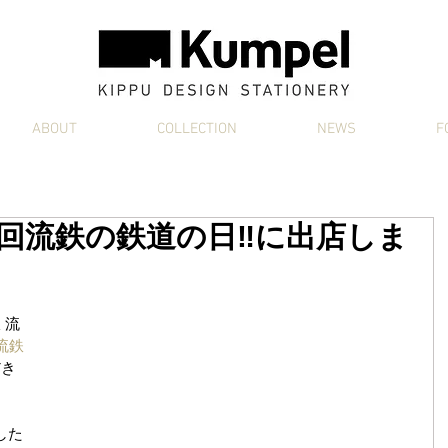
ABOUT
COLLECTION
NEWS
F
16回流鉄の鉄道の日‼に出店しま
 流
流鉄
だき
した