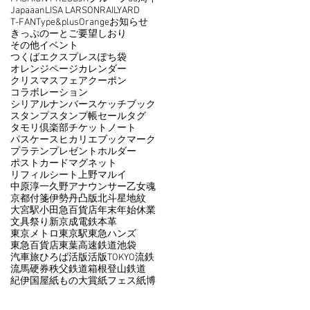
Japaaan
LISA LARSON
RAILYARD
T-FAN
Type&
plusOrange
お知らせ
きっぷのーと
ご要望
しおり
その他イベント
つくばエクスプレス
ぽち袋
オレンジページ
カレンダー
クリスマスフェア
クーポン
コラボレーション
シリアルナンバー
スケッチブック
スタンプ
スタンプ帳
セール
タグ
タモリ倶楽部
チケット
ノート
パスケース
ヒカリエ
ブックマーク
プラテン
プレゼント
ホルダー
ポストカード
マグネット
リフィルシート
上野マルイ
中原淳一
久野アナウンサー
乙女魂
京都
付箋
伊勢丹
凸版
北斗星
地紋
大宮駅
小田急百貨店
年末年始休業
文具祭り
新京成電鉄
本革
東京メトロ
東京駅
東急ハンズ
東急百貨店
東葉高速鉄道
池袋
汽車旅ひろば
活版
活版TOKYO
流鉄
流馬
硬券
秩父鉄道
箱根登山鉄道
紀伊国屋
紙もの大賞
紙フェス
紙博