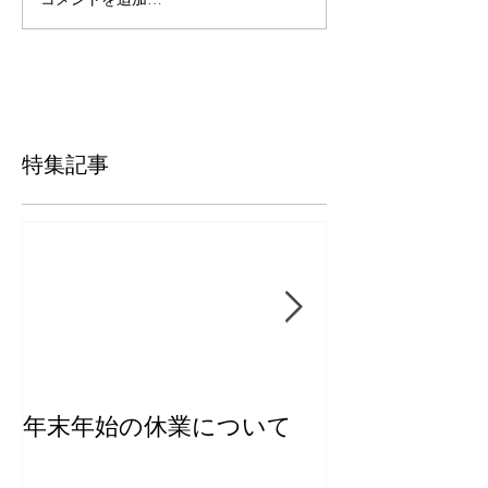
特集記事
年末年始の休業について
【新商品】き
ー2026