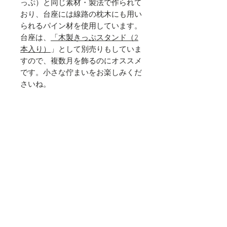
っぷ）と同じ素材・製法で作られて
おり、台座には線路の枕木にも用い
られるパイン材を使用しています。
台座は、
「木製きっぷスタンド（2
本入り）
」として別売りもしていま
すので、複数月を飾るのにオススメ
です。
小さな佇まいをお楽しみくだ
さいね。
〈仕様〉
木製台座 1本
カレンダー12枚
台座：パイン材
カレンダー：硬券乗車券用紙
商品サイズ：A型硬券
（57.5×30mm）
© 2019 YAMAGUCHI SECURITIES