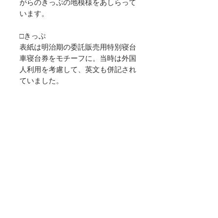
がらのきっぷの地模様をあしらって
います。
□きっぷ
表紙は明治期の委託販売用特別寝台
車寝台券をモチーフに。当時は外国
人利用を考慮して、英文も併記され
ていました。
〈デザイン〉
・路線図×グレー
・路線図×イエロー
・きっぷ×グレー
・きっぷ×イエロー
〈仕様〉
90×180mm