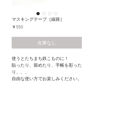
マスキングテープ［線路］
価
￥550
格
在庫なし
使うとたちまち鉄こものに！
貼ったり、留めたり、手帳を彩った
り、、、
自由な使い方でお楽しみください。
〈仕様〉
15mm×5m
© 2019 YAMAGUCHI SECURITIES
PRINTING Inc. All rights reserved