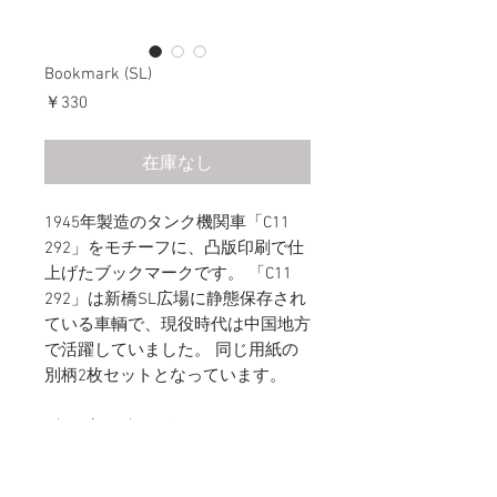
Bookmark (SL)
価
￥330
格
在庫なし
1945年製造のタンク機関車「C11
292」をモチーフに、凸版印刷で仕
上げたブックマークです。 「C11
292」は新橋SL広場に静態保存され
ている車輌で、現役時代は中国地方
で活躍していました。 同じ用紙の
別柄2枚セットとなっています。
〈デザイン〉 ・タテ ・ヨコ
〈仕様〉 40×130mm／2枚セット／