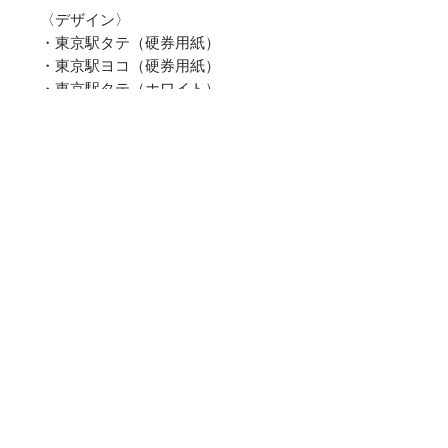
〈デザイン〉
・東京駅タテ（硬券用紙）
・東京駅ヨコ（硬券用紙）
・東京駅タテ（ホワイト）
・東京駅ヨコ（ホワイト）
〈仕様〉
40×130mm／2枚セット／使用紙：
硬券乗車券用紙、アラベール（ホワ
イト）
© 2019 YAMAGUCHI SECURITIES
PRINTING Inc. All rights reserved
"Kumpel" は山口証券印刷株式会社の登
録商標です