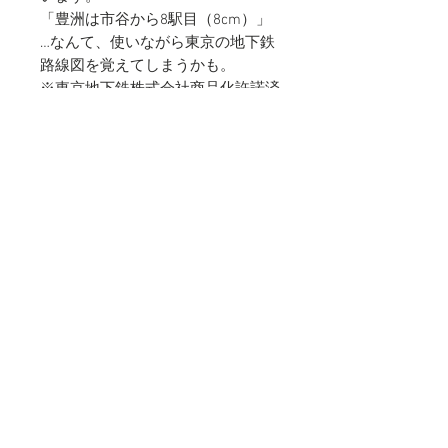
「豊洲は市谷から8駅目（8cm）」
…なんて、使いながら東京の地下鉄
路線図を覚えてしまうかも。
※東京地下鉄株式会社商品化許諾済
〈仕様〉
素材：アクリル
商品サイズ：250×40×2mm（24cm
定規）
© 2019 YAMAGUCHI SECURITIES
PRINTING Inc. All rights reserved
"Kumpel" は山口証券印刷株式会社の登
録商標です