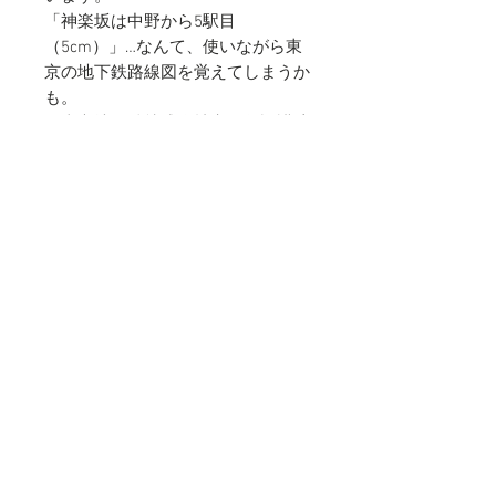
「神楽坂は中野から5駅目
（5cm）」…なんて、使いながら東
京の地下鉄路線図を覚えてしまうか
も。
※東京地下鉄株式会社商品化許諾済
〈仕様〉
素材：アクリル
商品サイズ：240×40×2mm（23cm
定規）
© 2019 YAMAGUCHI SECURITIES
PRINTING Inc. All rights reserved
"Kumpel" は山口証券印刷株式会社の登
録商標です