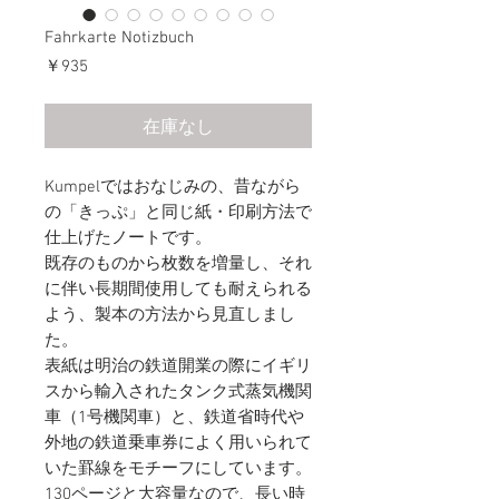
Fahrkarte Notizbuch
価
￥935
格
在庫なし
Kumpelではおなじみの、昔ながら
の「きっぷ」と同じ紙・印刷方法で
仕上げたノートです。
既存のものから枚数を増量し、それ
に伴い長期間使用しても耐えられる
よう、製本の方法から見直しまし
た。
表紙は明治の鉄道開業の際にイギリ
スから輸入されたタンク式蒸気機関
車（1号機関車）と、鉄道省時代や
外地の鉄道乗車券によく用いられて
いた罫線をモチーフにしています。
130ページと大容量なので、長い時