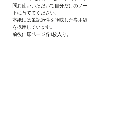
間お使いいただいて自分だけのノー
トに育ててください。
本紙には筆記適性を吟味した専用紙
を採用しています。
前後に扉ページ各1枚入り。
〈カラー〉
ブラック（方眼）、ライトブラウン
（無地）
〈仕様〉
B6（182×128mm）／本紙130ペー
ジ／前後扉ページ入り
© 2019 YAMAGUCHI SECURITIES
PRINTING Inc. All rights reserved
"Kumpel" は山口証券印刷株式会社の登
録商標です