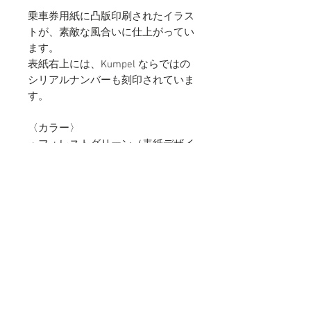
乗車券用紙に凸版印刷されたイラス
トが、素敵な風合いに仕上がってい
ます。
表紙右上には、Kumpel ならではの
シリアルナンバーも刻印されていま
す。
〈カラー〉
・フォレストグリーン（表紙デザイ
ン：「白雪姫」）
・ネイビー（表紙デザイン：「人魚
姫」）
〈仕様〉
B6（182×128mm）／100ページ／
方眼／しおりになるトレーシングペ
ーパー入り