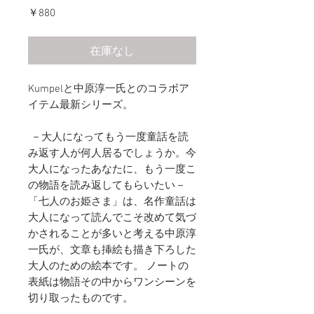
価
￥880
格
在庫なし
Kumpelと中原淳一氏とのコラボア
イテム最新シリーズ。
－大人になってもう一度童話を読
み返す人が何人居るでしょうか。今
大人になったあなたに、もう一度こ
の物語を読み返してもらいたい－
「七人のお姫さま」は、名作童話は
大人になって読んでこそ改めて気づ
かされることが多いと考える中原淳
一氏が、文章も挿絵も描き下ろした
大人のための絵本です。 ノートの
表紙は物語その中からワンシーンを
切り取ったものです。