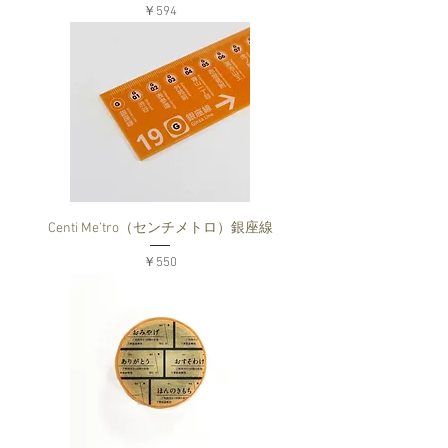
価格
￥594
Centi Me’tro（センチメトロ）銀座線
価格
￥550