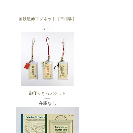
国鉄硬券マグネット［幸福駅］
価格
￥330
御守りきっぷセット
在庫なし