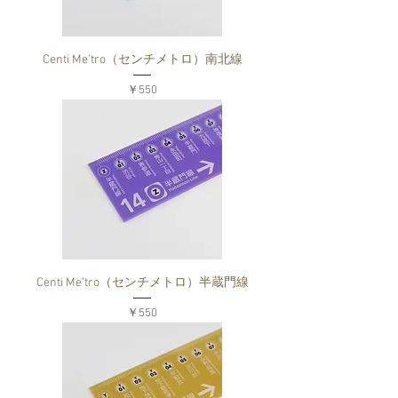
Centi Me’tro（センチメトロ）南北線
価格
￥550
Centi Me’tro（センチメトロ）半蔵門線
価格
￥550