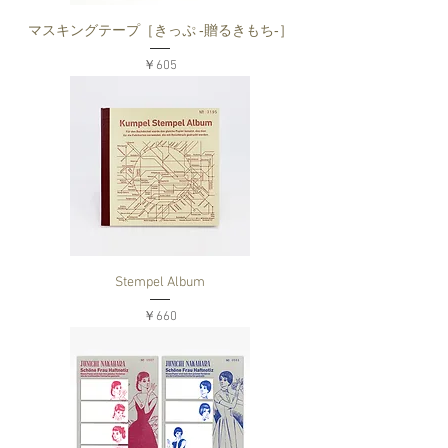
マスキングテープ［きっぷ ‐贈るきもち‐］
価格
￥605
Stempel Album
価格
￥660