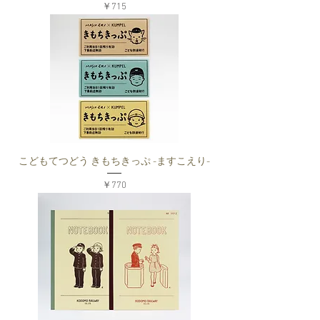
価格
￥715
こどもてつどう きもちきっぷ -ますこえり-
価格
￥770