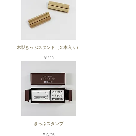
木製きっぷスタンド（２本入り）
価格
￥330
きっぷスタンプ
価格
￥2,750