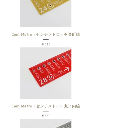
Centi Me’tro（センチメトロ）有楽町線
価格
￥616
Centi Me’tro（センチメトロ）丸ノ内線
価格
￥660