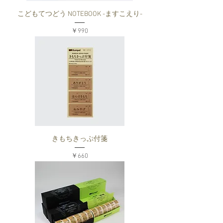
こどもてつどう NOTEBOOK -ますこえり-
価格
￥990
きもちきっぷ付箋
価格
￥660