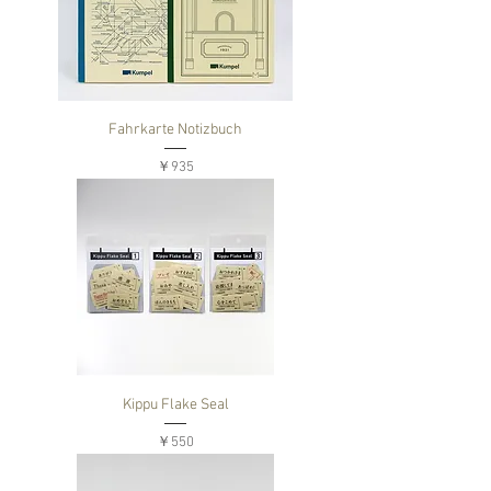
Fahrkarte Notizbuch
価格
￥935
Kippu Flake Seal
価格
￥550