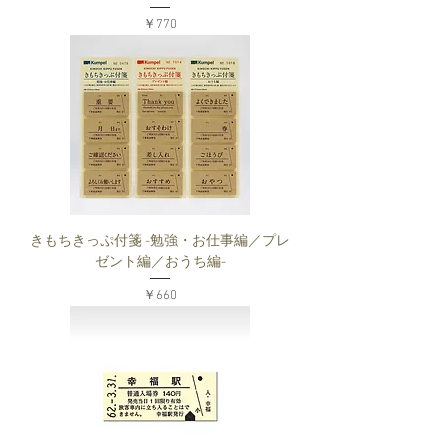
価格
￥770
きもちきっぷ付箋 -勉強・お仕事編／プレ
ゼント編／おうち編-
価格
￥660