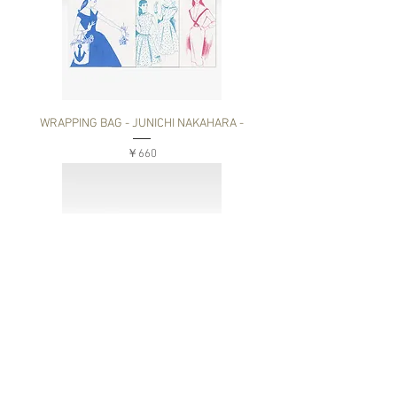
WRAPPING BAG - JUNICHI NAKAHARA -
価格
￥660
国鉄山手線硬券マグネット
価格
￥330