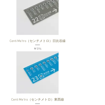
Centi Me’tro（センチメトロ）日比谷線
価格
￥594
Centi Me’tro（センチメトロ）東西線