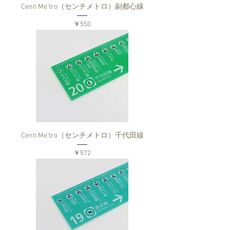
Centi Me’tro（センチメトロ）副都心線
価格
￥550
Centi Me’tro（センチメトロ）千代田線
価格
￥572