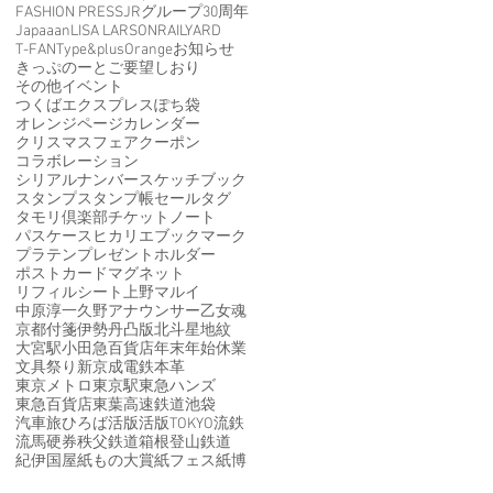
FASHION PRESS
JRグループ30周年
Japaaan
LISA LARSON
RAILYARD
T-FAN
Type&
plusOrange
お知らせ
きっぷのーと
ご要望
しおり
その他イベント
つくばエクスプレス
ぽち袋
オレンジページ
カレンダー
クリスマスフェア
クーポン
コラボレーション
シリアルナンバー
スケッチブック
スタンプ
スタンプ帳
セール
タグ
タモリ倶楽部
チケット
ノート
パスケース
ヒカリエ
ブックマーク
プラテン
プレゼント
ホルダー
ポストカード
マグネット
リフィルシート
上野マルイ
中原淳一
久野アナウンサー
乙女魂
京都
付箋
伊勢丹
凸版
北斗星
地紋
大宮駅
小田急百貨店
年末年始休業
文具祭り
新京成電鉄
本革
東京メトロ
東京駅
東急ハンズ
東急百貨店
東葉高速鉄道
池袋
汽車旅ひろば
活版
活版TOKYO
流鉄
流馬
硬券
秩父鉄道
箱根登山鉄道
紀伊国屋
紙もの大賞
紙フェス
紙博