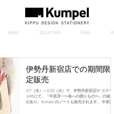
ABOUT
COLLECTION
NEWS
F
伊勢丹新宿店での期間限
定販売
2/7（水）～2/20（火）で、伊勢丹新宿店5F ステー
ジ#5にて、「中原淳一〜春への贈りもの〜」の催事
があり、Kumpel のノートも販売されます。 中原淳
一さんのイラストが入った素敵なノート、新生活を
始められる大切な方へのプレゼントにいかがでしょ