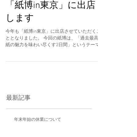
7/13（土）・14（日）
「紙博in東京」に出店
します
今年も「紙博in東京」に出店させていただくこ
ととなりました。 今回の紙博は、「過去最高に
紙の魅力を味わい尽くす2日間」というテーマ
で開催されます。 当日は「第2回 紙もの大賞」
の受賞作品も発表されますが、 Kumpel の
『Fahrkarte...
最新記事
年末年始の休業について