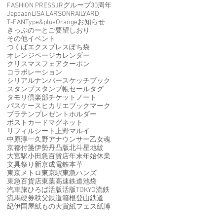
FASHION PRESS
JRグループ30周年
Japaaan
LISA LARSON
RAILYARD
T-FAN
Type&
plusOrange
お知らせ
きっぷのーと
ご要望
しおり
その他イベント
つくばエクスプレス
ぽち袋
オレンジページ
カレンダー
クリスマスフェア
クーポン
コラボレーション
シリアルナンバー
スケッチブック
スタンプ
スタンプ帳
セール
タグ
タモリ倶楽部
チケット
ノート
パスケース
ヒカリエ
ブックマーク
プラテン
プレゼント
ホルダー
ポストカード
マグネット
リフィルシート
上野マルイ
中原淳一
久野アナウンサー
乙女魂
京都
付箋
伊勢丹
凸版
北斗星
地紋
大宮駅
小田急百貨店
年末年始休業
文具祭り
新京成電鉄
本革
東京メトロ
東京駅
東急ハンズ
東急百貨店
東葉高速鉄道
池袋
汽車旅ひろば
活版
活版TOKYO
流鉄
流馬
硬券
秩父鉄道
箱根登山鉄道
紀伊国屋
紙もの大賞
紙フェス
紙博