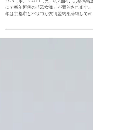
開催
3/28（水）～4/10（火）の2週間、京都高島屋
にて毎年恒例の「乙女魂」が開催されます。 今
年は京都市とパリ市が友情盟約を締結して60周
年を迎える記念の年ということで、中原氏のパ
リでのイラストが入った Kumpel Notizbuch も
販売されます。...