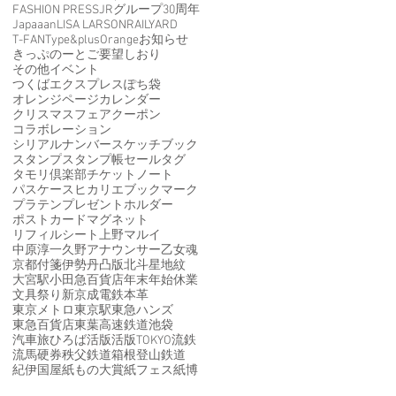
FASHION PRESS
JRグループ30周年
Japaaan
LISA LARSON
RAILYARD
T-FAN
Type&
plusOrange
お知らせ
きっぷのーと
ご要望
しおり
その他イベント
つくばエクスプレス
ぽち袋
オレンジページ
カレンダー
クリスマスフェア
クーポン
コラボレーション
シリアルナンバー
スケッチブック
スタンプ
スタンプ帳
セール
タグ
タモリ倶楽部
チケット
ノート
パスケース
ヒカリエ
ブックマーク
プラテン
プレゼント
ホルダー
ポストカード
マグネット
リフィルシート
上野マルイ
中原淳一
久野アナウンサー
乙女魂
京都
付箋
伊勢丹
凸版
北斗星
地紋
大宮駅
小田急百貨店
年末年始休業
文具祭り
新京成電鉄
本革
東京メトロ
東京駅
東急ハンズ
東急百貨店
東葉高速鉄道
池袋
汽車旅ひろば
活版
活版TOKYO
流鉄
流馬
硬券
秩父鉄道
箱根登山鉄道
紀伊国屋
紙もの大賞
紙フェス
紙博