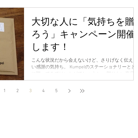
ら、“文房具のプロ”である売り場の店員さんを審査
として迎え、厳正に審査された製...
大切な人に「気持ちを贈
ろう」キャンペーン開催
します！
こんな状況だから会えないけど、さりげなく伝えた
い感謝の気持ち。 Kumpelのステーショナリーとと
に贈ってみてはいかがでしょうか。 贈りたい商品
一緒に、『ありがとう』のメッセージが入った「き
もちきっぷ」を、Kumpel Web Store...
1
2
3
4
5