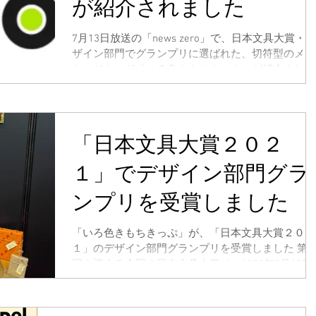
が紹介されました
7月13日放送の「news zero」で、日本文具大賞・デ
ザイン部門でグランプリに選ばれた、切符型のメッ
セージカード「いろ色きもちきっぷ」が紹介されま
した。
「日本文具大賞２０２
１」でデザイン部門グラ
ンプリを受賞しました
「いろ色きもちきっぷ」が、「日本文具大賞２０２
１」のデザイン部門グランプリを受賞しました 第3
回を迎える今回の日本文具大賞は、2020年7月17日
以降に発表された文具の新製品・リニューアル製品
の中から「機能部門」「デザイン部門」を設け各5
品を選定し、グランプリ・優秀賞を...