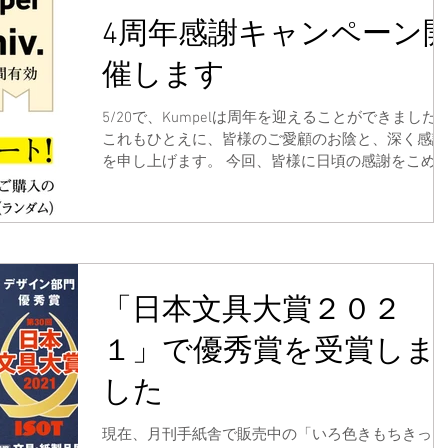
4周年感謝キャンペーン
催します
5/20で、Kumpelは周年を迎えることができました
これもひとえに、皆様のご愛顧のお陰と、深く感謝
を申し上げます。 今回、皆様に日頃の感謝をこめ
て、4周年感謝キャンペーンを開催します。 6/19 0
よりKumpelWEBでお買い上げいただいた先着40名
まに...
「日本文具大賞２０２
１」で優秀賞を受賞しま
した
現在、月刊手紙舎で販売中の「いろ色きもちきっ