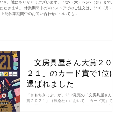
いただき、誠にありがとうございます。 4/29（木）〜5/7（金）まで、
だきます。 休業期間中のWebストアでのご注文は、5/10（月）
上記休業期間中のお問い合わせについても...
「文房具屋さん大賞２０
２１」のカード賞で1位
選ばれました
「きもちきっぷ」が、2/12発売の「文房具屋さん大
賞２０２１」（扶桑社）において 「カード賞」で1
位に選ばれ、紹介されました。 今年で９年目を迎
た「文房具屋さん大賞」では、有名文房具店11社か