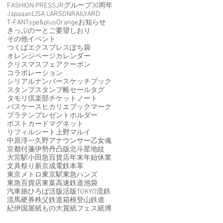
員
FASHION PRESS
JRグループ30周年
Japaaan
LISA LARSON
RAILYARD
T-FAN
Type&
plusOrange
お知らせ
きっぷのーと
ご要望
しおり
その他イベント
つくばエクスプレス
ぽち袋
オレンジページ
カレンダー
クリスマスフェア
クーポン
コラボレーション
シリアルナンバー
スケッチブック
スタンプ
スタンプ帳
セール
タグ
タモリ倶楽部
チケット
ノート
パスケース
ヒカリエ
ブックマーク
も
プラテン
プレゼント
ホルダー
と
ポストカード
マグネット
リフィルシート
上野マルイ
中原淳一
久野アナウンサー
乙女魂
京都
付箋
伊勢丹
凸版
北斗星
地紋
大宮駅
小田急百貨店
年末年始休業
文具祭り
新京成電鉄
本革
東京メトロ
東京駅
東急ハンズ
東急百貨店
東葉高速鉄道
池袋
汽車旅ひろば
活版
活版TOKYO
流鉄
流馬
硬券
秩父鉄道
箱根登山鉄道
紀伊国屋
紙もの大賞
紙フェス
紙博