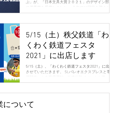
ぷ」が、「日本文具大賞２０２１」のデザイン部門
で優秀賞を受賞しました。 今年で30回目を迎えた
『日本文具大賞』は、その年の「機能面」「デザイ
ン面」それぞれにおいて優れた文具に贈られ、業界
のみならず広く大きな注目を集めています。
5/15（土）秩父鉄道「わ
くわく鉄道フェスタ
2021」に出店します
5/15（土）、「わくわく鉄道フェスタ2021」に出
させていただきます。 SLパレオエクスプレスと電
機関車による蒸電運転、鉄道体験イベントや様々な
ゲストによるステージイベント、沿線地域の飲食店
の出店等、自然の中で大人から子どもまで楽しめる
イベントとなっています。...
業について