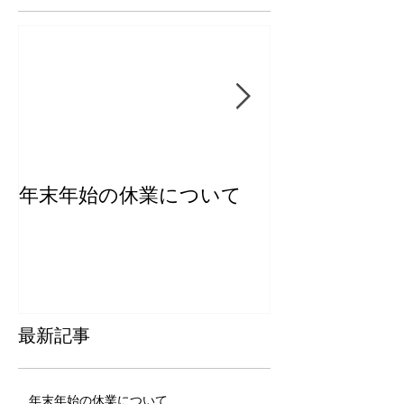
年末年始の休業について
【新商品】き
ー2026
最新記事
年末年始の休業について