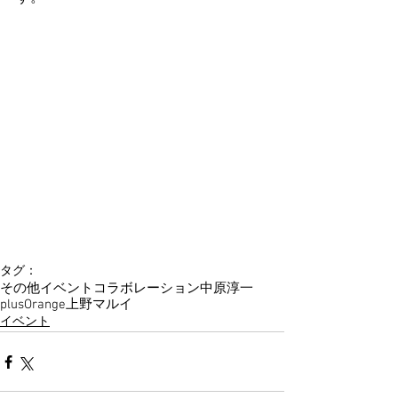
タグ：
その他イベント
コラボレーション
中原淳一
plusOrange
上野マルイ
イベント