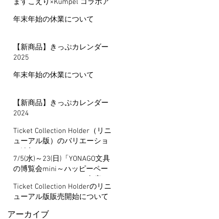
ますこえり×Kumpel コラボア
イテム
年末年始の休業について
【新商品】きっぷカレンダー
2025
年末年始の休業について
【新商品】きっぷカレンダー
2024
Ticket Collection Holder（リニ
ューアル版）のバリエーショ
ン追加について
7/5(水)～23(日)「YONAGO文具
の博覧会mini～ハッピーペー
パーマーケット～」に出店し
Ticket Collection Holderのリニ
ます
ューアル版販売開始について
アーカイブ