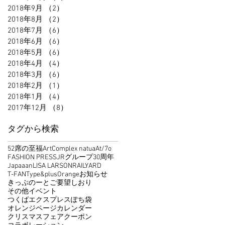
2018年9月
（2）
2件の記事
2018年8月
（2）
2件の記事
2018年7月
（6）
6件の記事
2018年6月
（6）
6件の記事
2018年5月
（6）
6件の記事
2018年4月
（4）
4件の記事
2018年3月
（6）
6件の記事
2018年2月
（1）
1件の記事
2018年1月
（4）
4件の記事
2017年12月
（8）
8件の記事
タグから検索
52席の至福
ArtComplex natua
At/7o
FASHION PRESS
JRグループ30周年
Japaaan
LISA LARSON
RAILYARD
T-FAN
Type&
plusOrange
お知らせ
きっぷのーと
ご要望
しおり
その他イベント
つくばエクスプレス
ぽち袋
オレンジページ
カレンダー
クリスマスフェア
クーポン